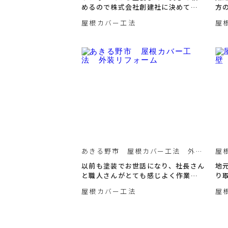
めるので株式会社創建社に決めてよ
方
かった。
で
屋根カバー工法
屋
あきる野市 屋根カバー工法 外装
屋
リフォーム
市
以前も塗装でお世話になり、社長さん
地
と職人さんがとても感じよく作業し
り
てくれた。
し
屋根カバー工法
屋