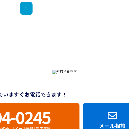
1
でいますぐお電話できます！
94-0245
メール相談
] 平日のみ [メール受付] 年中無休