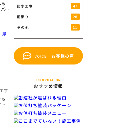
んあ
47
防水工事
カバー
26
雨漏り
11
その他
お客様の声
VOICE
INFORMATION
おすすめ情報
工事
でも
工法