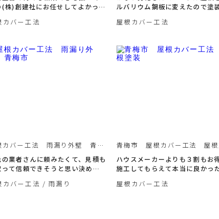
の(株)創建社にお任せしてよかった
ルバリウム鋼板に変えたので塗
す！
なくてもよくなりました！
根カバー工法
屋根カバー工法
根カバー工法 雨漏り外壁 青梅
青梅市 屋根カバー工法 屋根
元の業者さんに頼みたくて、見積も
ハウスメーカーよりも３割もお
取って信頼できそうと思い決めま
施工してもらえて本当に良かっ
た！
根カバー工法
雨漏り
屋根カバー工法