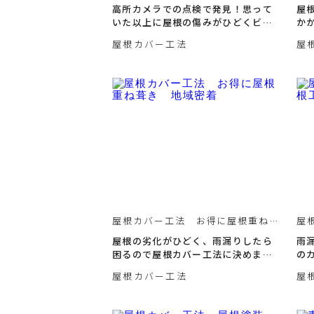
ル屋根劣化
お
高所カメラでの点検で発見！思って
屋
いた以上に屋根の傷みがひどくビッ
か
クリしました！
工
屋根カバー工法
屋
屋根カバー工法 お得に屋根重ね葺
屋
き 地域密着
専
屋根の劣化がひどく、雨漏りしたら
雨
困るので屋根カバー工法に決めまし
の
た。
た
屋根カバー工法
屋