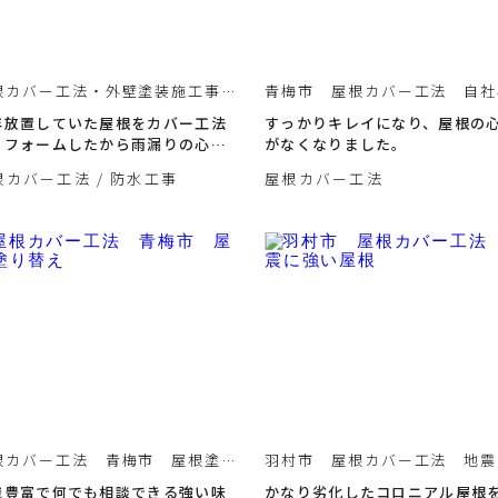
根カバー工法・外壁塗装施工事
青梅市 屋根カバー工法 自社
 青梅市
職人
年放置していた屋根をカバー工法
すっかりキレイになり、屋根の
リフォームしたから雨漏りの心配
がなくなりました。
なくなりホッとしました。
根カバー工法
防水工事
屋根カバー工法
根カバー工法 青梅市 屋根塗り
羽村市 屋根カバー工法 地震
え
い屋根
識豊富で何でも相談できる強い味
かなり劣化したコロニアル屋根