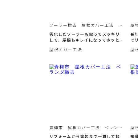
ソーラー撤去 屋根カバー工法 青
屋
梅市羽村市福生市
例
劣化したソーラーも取ってスッキリ
長
して、屋根もキレイになってホッとし
で
ました！
が
屋根カバー工法
屋
青梅市 屋根カバー工法 ベランダ
屋
撤去
替
リフォームから塗装まで一貫して頼
知