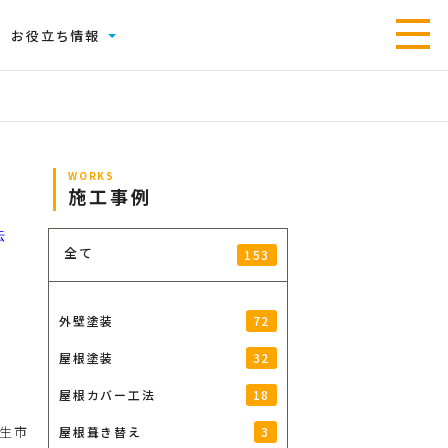
お役立ち情報
WORKS
施工事例
全て
153
72
外壁塗装
32
屋根塗装
18
屋根カバー工法
生市
3
屋根葺き替え