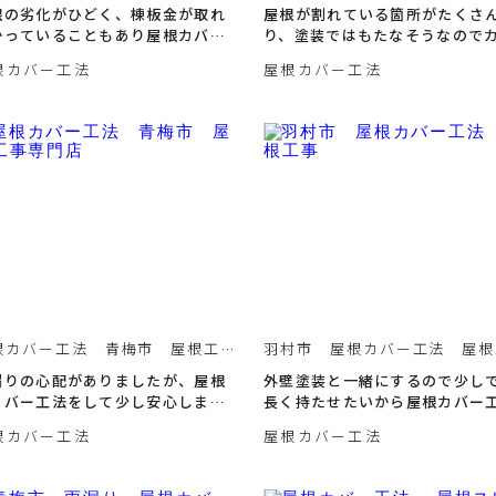
値打ち価格
根の劣化がひどく、棟板金が取れ
屋根が割れている箇所がたくさ
かっていることもあり屋根カバー
り、塗装ではもたなそうなので
法に決めました。
工法でキレイに直しました。
根カバー工法
屋根カバー工法
根カバー工法 青梅市 屋根工事
羽村市 屋根カバー工法 屋根
門店
漏りの心配がありましたが、屋根
外壁塗装と一緒にするので少し
カバー工法をして少し安心しまし
長く持たせたいから屋根カバー
。
にしたい。
根カバー工法
屋根カバー工法