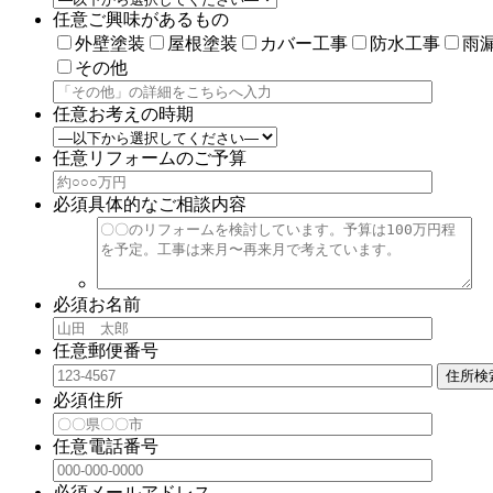
任意
ご興味があるもの
外壁塗装
屋根塗装
カバー工事
防水工事
雨
その他
任意
お考えの時期
任意
リフォームのご予算
必須
具体的なご相談内容
必須
お名前
任意
郵便番号
住所検
必須
住所
任意
電話番号
必須
メールアドレス