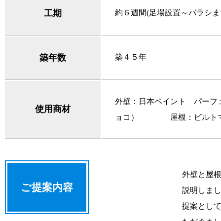
工期
約６週間(足場設置～バラシま
築年数
築４５年
外壁：日本ペイント パーフェ
使用商材
ョコ） 屋根：ビルト
外壁と屋
ご提案内容
説明しま
提案とし