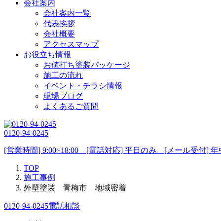
会社案内
会社案内一覧
代表挨拶
会社概要
アクセスマップ
お役立ち情報
お値打ち塗装パッケージ
施工の流れ
イベント・チラシ情報
現場ブログ
よくあるご質問
0120-94-0245
[営業時間] 9:00~18:00 [電話対応] 平日のみ [メール受付] 
TOP
施工事例
外壁塗装 青梅市 地域密着
0120-94-0245
電話相談