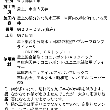
住所
東京都福生市
施工箇
屋上、車庫内天井
所
施工内
屋上の部分的な防水工事、車庫内の剥がれている天
容
井
費用
約２０～２３万(税込)
工期
約７日間
屋上架台部分防水：日本特殊塗料/プルーフロンプ
ライマーS
エコONE NS、ＧＲトップエコ
屋上架台補修：コニシボンド/ＡＵクイック
使用商
車庫内天井：コニシボンド/ユニエポ補修用プライ
材
マー
車庫内天井：アイカ/アイボンフレックス
車庫内天井モルタル：昭和電工/ハイモル スーパー
#20
ご
雨が多いため、晴れ間を見て早めの作業を試みます。
提
なかなか作業が進みませんでしたが、大きな雨漏り被
案
害になるまえでよかったです。
内
防水工事は雨漏りにつながりますので、定期的なメン
容
テナンスが必要になります！