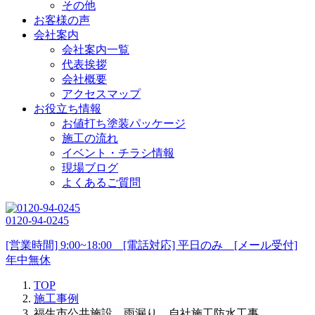
その他
お客様の声
会社案内
会社案内一覧
代表挨拶
会社概要
アクセスマップ
お役立ち情報
お値打ち塗装パッケージ
施工の流れ
イベント・チラシ情報
現場ブログ
よくあるご質問
0120-94-0245
[営業時間] 9:00~18:00 [電話対応] 平日のみ [メール受付]
年中無休
TOP
施工事例
福生市公共施設 雨漏り 自社施工防水工事