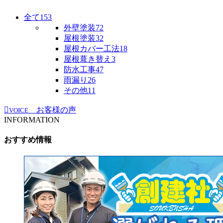
全て
153
外壁塗装
72
屋根塗装
32
屋根カバー工法
18
屋根葺き替え
3
防水工事
47
雨漏り
26
その他
11
お客様の声
VOICE
INFORMATION
おすすめ情報