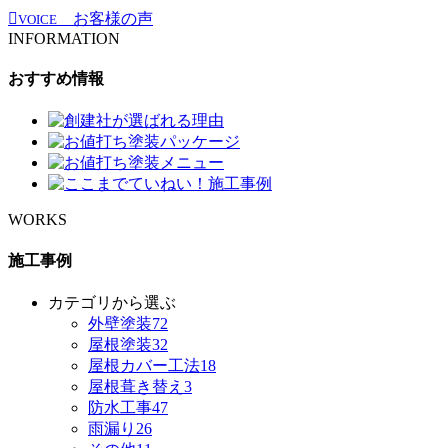
お客様の声
VOICE
INFORMATION
おすすめ情報
WORKS
施工事例
カテゴリから選ぶ
外壁塗装
72
屋根塗装
32
屋根カバー工法
18
屋根葺き替え
3
防水工事
47
雨漏り
26