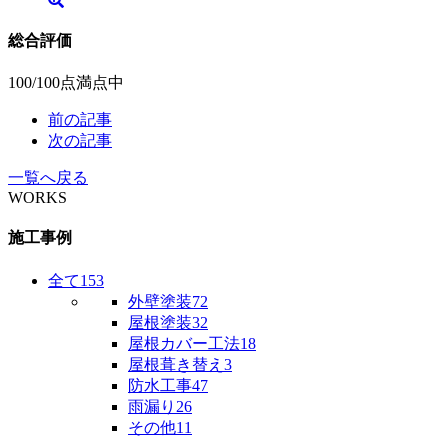
総合評価
100
/100点満点中
前の記事
次の記事
一覧へ戻る
WORKS
施工事例
全て
153
外壁塗装
72
屋根塗装
32
屋根カバー工法
18
屋根葺き替え
3
防水工事
47
雨漏り
26
その他
11