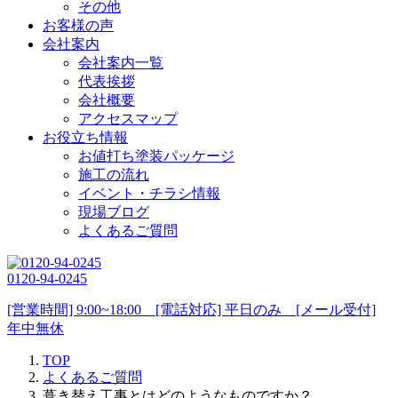
その他
お客様の声
会社案内
会社案内一覧
代表挨拶
会社概要
アクセスマップ
お役立ち情報
お値打ち塗装パッケージ
施工の流れ
イベント・チラシ情報
現場ブログ
よくあるご質問
0120-94-0245
[営業時間] 9:00~18:00 [電話対応] 平日のみ [メール受付]
年中無休
TOP
よくあるご質問
葺き替え工事とはどのようなものですか？